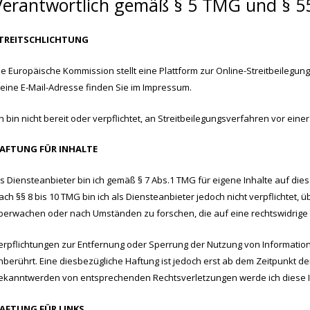
Verantwortlich gemäß § 5 TMG und § 55
TREITSCHLICHTUNG
ie Europäische Kommission stellt eine Plattform zur Online-Streitbeilegung
eine E-Mail-Adresse finden Sie im Impressum.
ch bin nicht bereit oder verpflichtet, an Streitbeilegungsverfahren vor ein
AFTUNG FÜR INHALTE
ls Diensteanbieter bin ich gemäß § 7 Abs.1 TMG für eigene Inhalte auf di
ach §§ 8 bis 10 TMG bin ich als Diensteanbieter jedoch nicht verpflichtet,
berwachen oder nach Umständen zu forschen, die auf eine rechtswidrige T
erpflichtungen zur Entfernung oder Sperrung der Nutzung von Informati
nberührt. Eine diesbezügliche Haftung ist jedoch erst ab dem Zeitpunkt de
ekanntwerden von entsprechenden Rechtsverletzungen werde ich diese 
AFTUNG FÜR LINKS