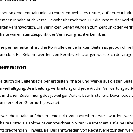
nser Angebot enthält Links zu externen Websites Dritter, auf deren Inhalte
remden Inhalte auch keine Gewähr übernehmen. Für die Inhalte der verlinkte
eiten verantwortlich. Die verlinkten Seiten wurden zum Zeitpunkt der Ver
nhalte waren zum Zeitpunkt der Verlinkung nicht erkennbar.
ine permanente inhaltliche Kontrolle der verlinkten Seiten ist jedoch ohn
umutbar. Bei Bekanntwerden von Rechtsverletzungen werde ich derartige
RHEBERRECHT
ie durch die Seitenbetreiber erstellten Inhalte und Werke auf diesen Sei
ervielfältigung, Bearbeitung, Verbreitung und jede Art der Verwertung a
chriftlichen Zustimmung des jeweiligen Autors bzw. Erstellers. Downloads u
ommerziellen Gebrauch gestattet.
oweit die Inhalte auf dieser Seite nicht vom Betreiber erstellt wurden, w
nhalte Dritter als solche gekennzeichnet. Sollten Sie trotzdem auf eine U
ntsprechenden Hinweis. Bei Bekanntwerden von Rechtsverletzungen werde